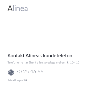
A
linea
Kontakt Alineas kundetelefon
Telefonerne har åbent alle skoledage mellem: kl 10 - 15
70 25 46 66
Privatlivspolitik