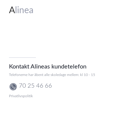
A
linea
Kontakt Alineas kundetelefon
Telefonerne har åbent alle skoledage mellem: kl 10 - 15
70 25 46 66
Privatlivspolitik